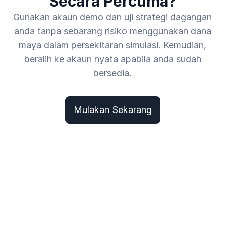
Secara Percuma?
Gunakan akaun demo dan uji strategi dagangan
anda tanpa sebarang risiko menggunakan dana
maya dalam persekitaran simulasi. Kemudian,
beralih ke akaun nyata apabila anda sudah
bersedia.
Mulakan Sekarang