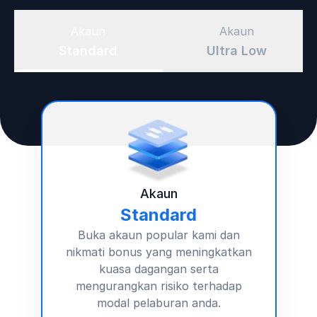
Akaun
Akaun
Standard
Ultra Low
Akaun
Standard
Buka akaun popular kami dan
nikmati
bonus
yang meningkatkan
kuasa dagangan serta
mengurangkan risiko terhadap
modal pelaburan anda.