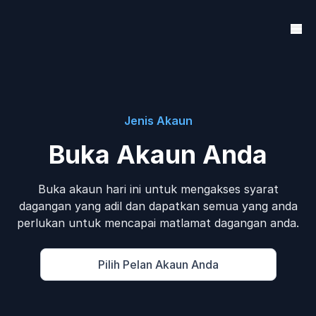
Jenis Akaun
Buka Akaun Anda
Buka akaun hari ini untuk mengakses syarat
dagangan yang adil dan dapatkan semua yang anda
perlukan untuk mencapai matlamat dagangan anda.
Pilih Pelan Akaun Anda